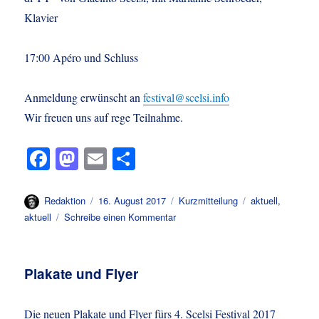
Klavier
17:00 Apéro und Schluss
Anmeldung erwünscht an
festival@scelsi.info
Wir freuen uns auf rege Teilnahme.
Fa
M
E
Te
ce
as
m
ile
bo
to
ail
n
Autor
Veröffentlicht
Format
Kategorien
Redaktion
16. August 2017
Kurzmitteilung
aktuell
,
am
zu
aktuell
Schreibe einen Kommentar
ok
do
Apero
n
Scelsi
Festival
Plakate und Flyer
Die neuen Plakate und Flyer fürs 4. Scelsi Festival 2017