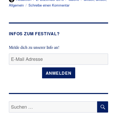
bo
to
ail
n
am
zu
Allgemein
Schreibe einen Kommentar
ok
do
Plakate
n
und
Flyer
INFOS ZUM FESTIVAL?
Melde dich zu unserer Info an!
ANMELDEN
SU
Suche
nach: