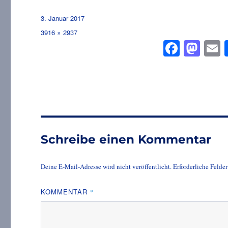
Veröffentlicht
3. Januar 2017
am
Volle
3916 × 2937
Fa
M
Größe
ce
as
bo
to
a
ok
do
n
Schreibe einen Kommentar
Deine E-Mail-Adresse wird nicht veröffentlicht.
Erforderliche Felde
KOMMENTAR
*