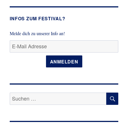
bo
to
ail
n
ok
do
n
INFOS ZUM FESTIVAL?
Melde dich zu unserer Info an!
ANMELDEN
SU
Suche
nach: