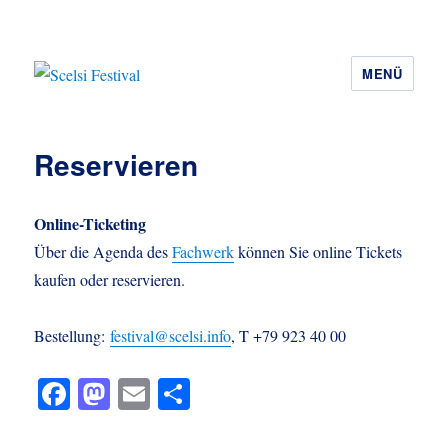
MENÜ
Scelsi Festival
Reservieren
Online-Ticketing
Über die Agenda des
Fachwerk
können Sie online Tickets
kaufen oder reservieren.
Bestellung:
festival@scelsi.info
, T +79 923 40 00
Fa
M
E
Te
ce
as
m
ile