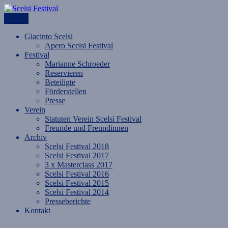
Zum
Inhalt
Menü
Scelsi Festival
im Sog des Neuen Jahres.
springen
Giacinto Scelsi
Apero Scelsi Festival
Festival
Marianne Schroeder
Reservieren
Beteiligte
Förderstellen
Presse
Verein
Statuten Verein Scelsi Festival
Freunde und Freundinnen
Archiv
Scelsi Festival 2018
Scelsi Festival 2017
3 x Masterclass 2017
Scelsi Festival 2016
Scelsi Festival 2015
Scelsi Festival 2014
Presseberichte
Kontakt