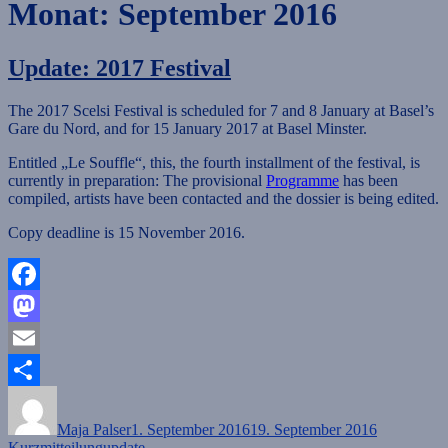
Monat:
September 2016
Update: 2017 Festival
The 2017 Scelsi Festival is scheduled for 7 and 8 January at Basel’s
Gare du Nord, and for 15 January 2017 at Basel Minster.
Entitled „Le Souffle“, this, the fourth installment of the festival, is
currently in preparation: The provisional
Programme
has been
compiled, artists have been contacted and the dossier is being edited.
Copy deadline is 15 November 2016.
Facebook
Mastodon
Email
Autor
Veröffentlicht
Format
Teilen
am
Maja Palser
1. September 2016
19. September 2016
Kategorien
Kurzmitteilung
update