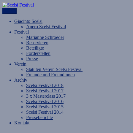
Zum
Inhalt
Menü
Scelsi Festival
im Sog des Neuen Jahres.
springen
Giacinto Scelsi
Apero Scelsi Festival
Festival
Marianne Schroeder
Reservieren
Beteiligte
Förderstellen
Presse
Verein
Statuten Verein Scelsi Festival
Freunde und Freundinnen
Archiv
Scelsi Festival 2018
Scelsi Festival 2017
3 x Masterclass 2017
Scelsi Festival 2016
Scelsi Festival 2015
Scelsi Festival 2014
Presseberichte
Kontakt