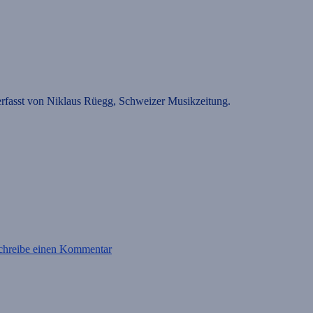
verfasst von Niklaus Rüegg, Schweizer Musikzeitung.
zu
Der
chreibe einen Kommentar
geheimnisvolle
Graf