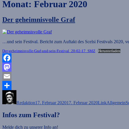
Monat:
Februar 2020
Der geheimnisvolle Graf
…und sein Festival. Bericht zum Auftakt des Scelsi Festivals 2020, 
Der-geheimnisvolle-Graf-und-sein-Festival_20-02-17_SMZ
Herunterladen
Facebook
Mastodon
Email
Autor
Veröffentlicht
Format
Kategorien
Teilen
am
Redaktion
17. Februar 2020
17. Februar 2020
Link
Allgemein
S
Infos zum Festival?
Melde dich zu unserer Info an!