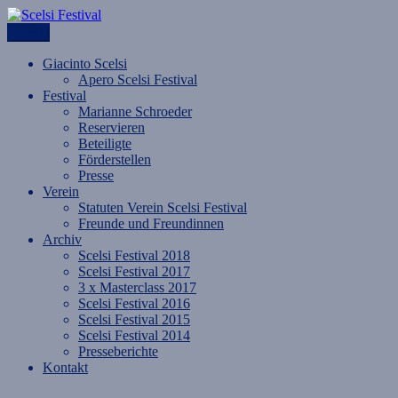
Zum
Inhalt
Menü
Scelsi Festival
im Sog des Neuen Jahres.
springen
Giacinto Scelsi
Apero Scelsi Festival
Festival
Marianne Schroeder
Reservieren
Beteiligte
Förderstellen
Presse
Verein
Statuten Verein Scelsi Festival
Freunde und Freundinnen
Archiv
Scelsi Festival 2018
Scelsi Festival 2017
3 x Masterclass 2017
Scelsi Festival 2016
Scelsi Festival 2015
Scelsi Festival 2014
Presseberichte
Kontakt