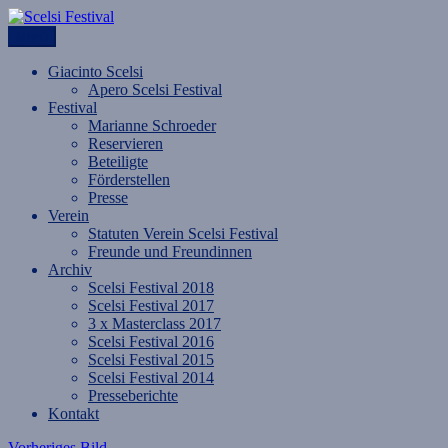
Zum
Inhalt
Menü
Scelsi Festival
im Sog des Neuen Jahres.
springen
Giacinto Scelsi
Apero Scelsi Festival
Festival
Marianne Schroeder
Reservieren
Beteiligte
Förderstellen
Presse
Verein
Statuten Verein Scelsi Festival
Freunde und Freundinnen
Archiv
Scelsi Festival 2018
Scelsi Festival 2017
3 x Masterclass 2017
Scelsi Festival 2016
Scelsi Festival 2015
Scelsi Festival 2014
Presseberichte
Kontakt
Vorheriges Bild