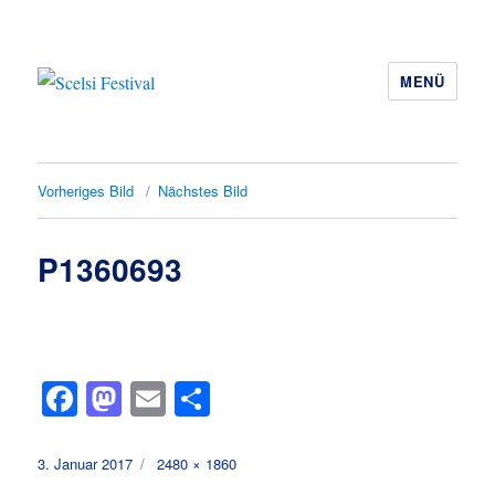
MENÜ
Scelsi Festival
Vorheriges Bild
Nächstes Bild
P1360693
Fa
M
E
Te
ce
as
m
ile
bo
to
ail
n
Veröffentlicht
Volle
3. Januar 2017
2480 × 1860
am
Größe